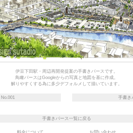
伊豆下田駅・周辺再開発提案の手書きパースです。
鳥瞰パースはGoogleからの写真と地図を基に作成。
解りやすくする為に多少デフォルメして描いています。
o.001
手書きパ
手書きパース一覧に戻る
料金について
お問い合わせ